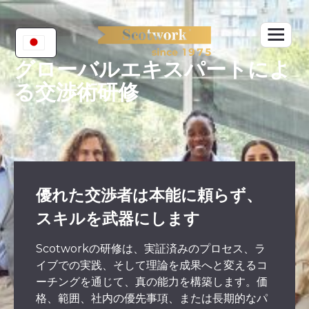
Skip
to
content
グローバルエキスパートによ
る交渉術研修
優れた交渉者は本能に頼らず、
スキルを武器にします
Scotworkの研修は、実証済みのプロセス、ラ
イブでの実践、そして理論を成果へと変えるコ
ーチングを通じて、真の能力を構築します。価
格、範囲、社内の優先事項、または長期的なパ