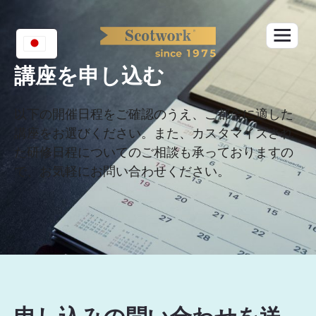
Skip
to
content
講座を申し込む
以下の開催日程をご確認のうえ、ご都合に適した
講座をお選びください。また、カスタマイズされ
た研修日程についてのご相談も承っておりますの
で、お気軽にお問い合わせください。