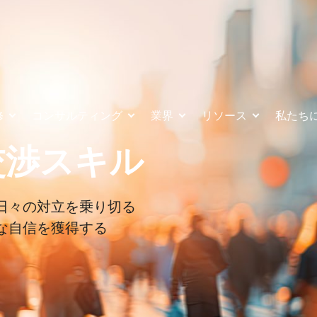
修
コンサルティング
業界
リソース
私たち
交渉スキル
日々の対立を乗り切る
な自信を獲得する