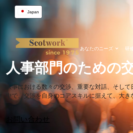
Skip
to
Japan
content
あなたのニーズ
研
人事部門のための
人事における数々の交渉、重要な対話、そして
中で、交渉を自身のコアスキルに据えて、大き
お問い合わせ