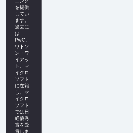
ニング
を提供
してい
ます。
過去に
は
PwC、
ワトソ
ン・ワ
イアッ
ト、マ
イクロ
ソフト
に在籍
し、マ
イクロ
ソフト
では日
経優秀
賞を受
賞しま