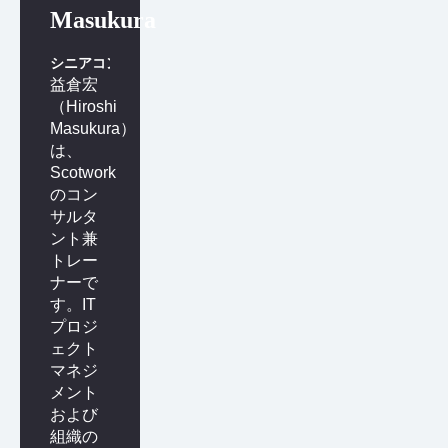
Masukura
シニアコンサルタント
益倉宏
（Hiroshi
Masukura）
は、
Scotwork
のコン
サルタ
ント兼
トレー
ナーで
す。IT
プロジ
ェクト
マネジ
メント
および
組織の