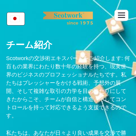
Skip
to
content
チーム紹介
Scotworkの交渉術エキスパートをご紹介します: 何
百もの業界にわたり数十年の経験を持つ、現実世
界のビジネスのプロフェッショナルたちです。私
たちはプレッシャーをかける戦術、予想外の展
開、そして複雑な取引の力学を目の当たりにして
きたからこそ、チームが自信と構造、そしてコン
トロールを持って対応できるよう支援できるので
す。
私たちは、あなたが日々より良い成果を交渉で勝