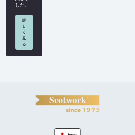
した。
詳
し
く
見
る
Japan