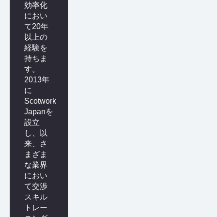
効率化
におい
て20年
以上の
経験を
持ちま
す。
2013年
に
Scotwork
Japanを
設立
し、以
来、さ
まざま
な業界
におい
て交渉
スキル
トレー